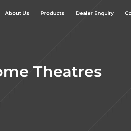
About Us
Products
Dealer Enquiry
Co
ome Theatres